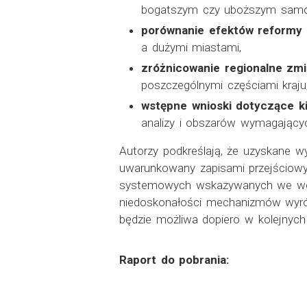
bogatszym czy uboższym sam
porównanie efektów reformy 
a dużymi miastami,
zróżnicowanie regionalne zm
poszczególnymi częściami kraju
wstępne wnioski dotyczące 
analizy i obszarów wymagającyc
Autorzy podkreślają, że uzyskane w
uwarunkowany zapisami przejściow
systemowych wskazywanych we wcze
niedoskonałości mechanizmów wyró
będzie możliwa dopiero w kolejnyc
Raport do pobrania: