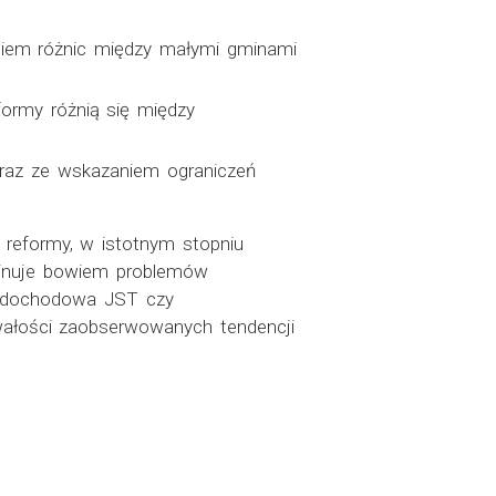
niem różnic między małymi gminami
eformy różnią się między
wraz ze wskazaniem ograniczeń
u reformy, w istotnym stopniu
minuje bowiem problemów
a dochodowa JST czy
ałości zaobserwowanych tendencji