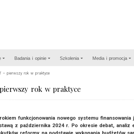
e
Badania i opinie
Szkolenia
Media i promocja
 – pierwszy rok w praktyce
pierwszy rok w praktyce
rokiem funkcjonowania nowego systemu finansowania
awą z października 2024 r. Po okresie debat, analiz ex
skutków reformy na podstawie wykonania budżetów sam