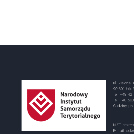
ul. Zielona 
90-601 Łód
Tel. +48 42
Tel. +48 50
Godziny pra
NIST sekret
E-mail:
sekr