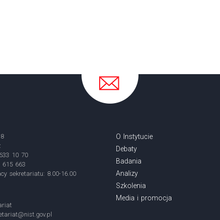
18
O Instytucie
ź
Debaty
 633 10 70
Badania
3 615 663
Analizy
cy sekretariatu: 8.00-16.00
Szkolenia
Media i promocja
ariat
etariat@nist.gov.pl