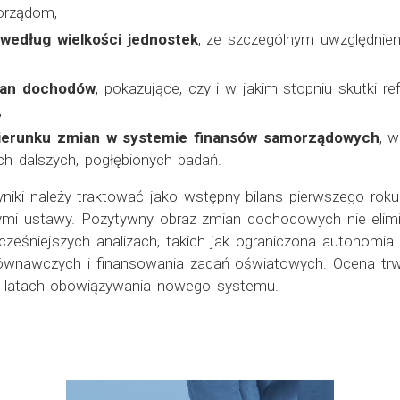
orządom,
według wielkości jednostek
, ze szczególnym uwzględnie
ian dochodów
, pokazujące, czy i w jakim stopniu skutki r
,
kierunku zmian w systemie finansów samorządowych
, 
h dalszych, pogłębionych badań.
yniki należy traktować jako wstępny bilans pierwszego rok
ymi ustawy. Pozytywny obraz zmian dochodowych nie eli
śniejszych analizach, takich jak ograniczona autonomi
wnawczych i finansowania zadań oświatowych. Ocena trw
h latach obowiązywania nowego systemu.