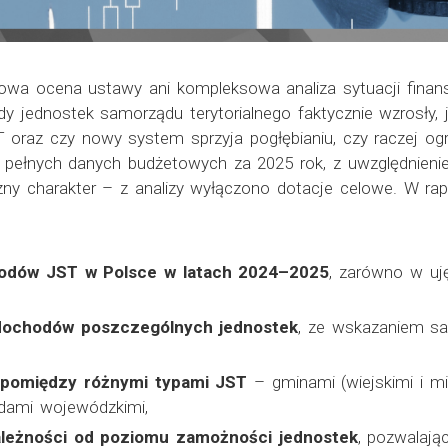
iowa ocena ustawy ani kompleksowa analiza sytuacji fina
 jednostek samorządu terytorialnego faktycznie wzrosły, j
 oraz czy nowy system sprzyja pogłębianiu, czy raczej ogra
 pełnych danych budżetowych za 2025 rok, z uwzględnienie
czny charakter – z analizy wyłączono dotacje celowe. W ra
odów JST w Polsce w latach 2024–2025
, zarówno w uję
 dochodów poszczególnych jednostek
, ze wskazaniem sa
 pomiędzy różnymi typami JST
– gminami (wiejskimi i mi
dami wojewódzkimi,
leżności od poziomu zamożności jednostek
, pozwalają